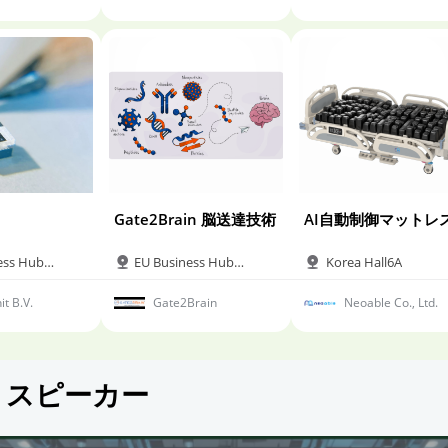
会社
Robotics
Robotics
Gate2Brain 脳送達技術
AI自動制御マットレ
ess Hub
EU Business Hub
Korea Hall6A
Hall6B
it B.V.
Gate2Brain
Neoable Co., Ltd.
 スピーカー