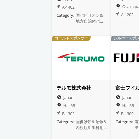
Osaka pa
A-1402
A-1202
Category:
国パビリオン&
地方自治体パビ
リオン& 病院・
医療機関& 研究
ゴールドスポンサー
シルバースポ
機関& 投資関連&
その他
テルモ株式会社
富士フイ
Japan
Japan
Hall6B
Hall6B
B-1302
B-1309
Category:
画像診断& 治療&
Category:
電
内視鏡& 歯科用&
テ
生命維持装置&
シ