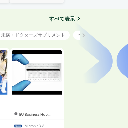
R・
リオン& 病院・
リテ
医療機関& 研究
ヘ
ッ
機関& 投資関連&
サ
ニ
すべて表示
その他
包
ー
ィ
容
・未病・ドクターズサプリメント
ヘルスケアと一般サービ
の
の
EU Business Hub
Hall6B
Micronit B.V.